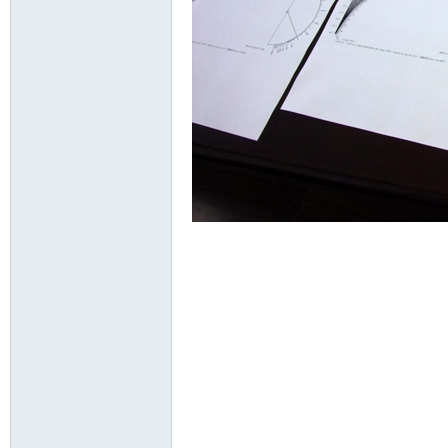
Ve
ntil