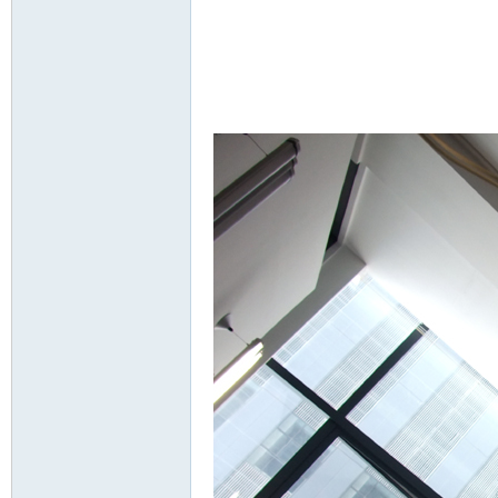
VA
C
OL