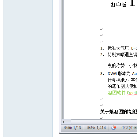
d
Air